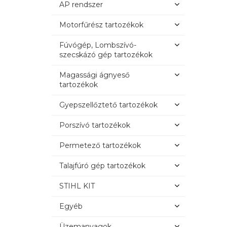
AP rendszer
Motorfűrész tartozékok
Fúvógép, Lombszívó-
szecskázó gép tartozékok
Magassági ágnyeső
tartozékok
Gyepszellőztető tartozékok
Porszívó tartozékok
Permetező tartozékok
Talajfúró gép tartozékok
STIHL KIT
Egyéb
Üzemanyagok