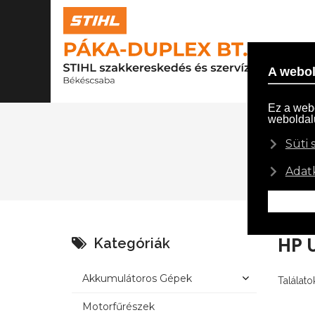
R
Ön itt van:
HP 
Kategóriák
Akkumulátoros Gépek
Találatok
Motorfűrészek