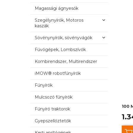
Magassági ágnyesők
Szegélynyírók, Motoros
kaszák
Sövénynyírók, sövényvágók
Fúvógépek, Lombszívók
Kombirendszer, Multirendszer
iMOW® robotfűnyírók
Fűnyírók
Mulcsozó fűnyírók
100 
Fűnyíró traktorok
1.3
Gyepszellőztetők
Kerti aprítógépek