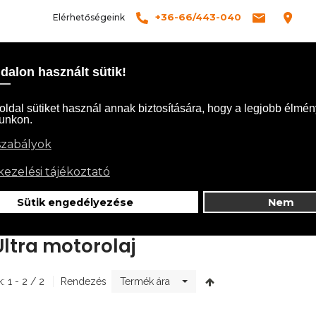
+36-66/443-040
Elérhetőségeink
ÓLUNK
SZOLGÁLTATÁSOK
TERMÉKEK
BLOG
KAPCSO
Kezdőlap
Termékek
Motorolajok, Lánckenőolajok
HP Ult
Ultra motorolaj
: 1 - 2 / 2
Rendezés
Termék ára