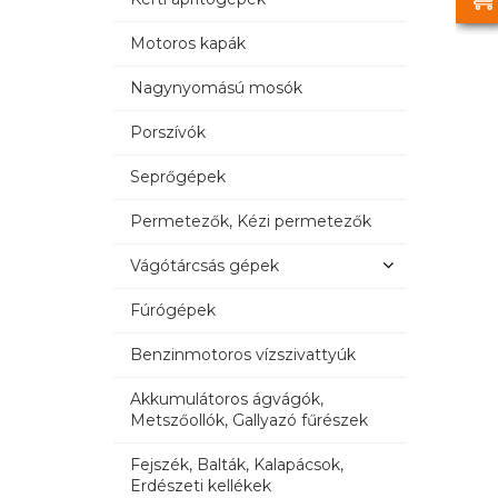
Motoros kapák
Nagynyomású mosók
Porszívók
Seprőgépek
Permetezők, Kézi permetezők
Vágótárcsás gépek
Fúrógépek
Benzinmotoros vízszivattyúk
Akkumulátoros ágvágók,
Metszőollók, Gallyazó fűrészek
Fejszék, Balták, Kalapácsok,
Erdészeti kellékek