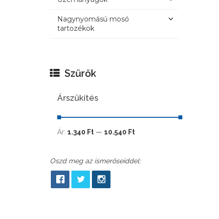
Nagynyomású mosó
tartozékok
Szűrők
Árszűkítés
Ár:
1.340 Ft
—
10.540 Ft
Oszd meg az ismerőseiddel: