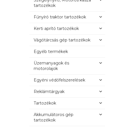
Szegélynyíró, Motoros kasza
tartozékok
Fűnyíró traktor tartozékok
Kerti aprító tartozékok
Vágótárcsás gép tartozékok
Egyéb termékek
Üzemanyagok és
motorolajok
Egyéni védőfelszerelések
Reklámtárgyak
Tartozékok
Akkumulátoros gép
tartozékok