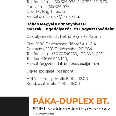
Telefonszáma: (66) 324-976, 446-354, 451-775
Fax száma: (66) 324-976
Név: Dr. Bagdi László
E-mail cím:
bmkik@bmkik.hu
;
Békés Megyei Kormányhivatal
Műszaki Engedélyezési és Fogyasztóvédelmi 
Osztályvezető: dr. Pethő Hajnalka Katalin
Cím: 5600 Békéscsaba, József A. u. 2-4.
Postacím: 5601 Békéscsaba, PF: 284.
Telefonszám: +36 66 546 150, +36 66 546 151,
Telefax: +36 66 546 140,
E-mail:
fogyved_daf_bekescsaba@nfh.hu
Ügyfélszolgálat (rezsipont):
Hétő, szerda, péntek: 8.00 – 12.00
Kedd, csütörtök: 12.00 – 16.00