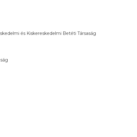
edelmi és Kiskereskedelmi Betéti Társaság
óság