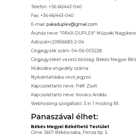
Telefon: +36-66/443-040
Fax: +36-66/443-040
E-mail:
pakaduplex@gmail.com
Áruház neve: "PÁKA-DUPLEX" Műszaki Nagykeresk
Adószám:20856683-2-04
Cégjegyzék szám: 04-06-003228
Cégjegyzéket vezető bíróság: Békés Megyei Bír
Működési engedély száma:
Nyilvántartásba vevő jegyző:
Kapcsolattartó neve: Pálfi Zsolt
Kapcsolattartó neve: Kovács András
Webhosting szolgáltató: 3 in 1 Hosting Bt.
Panaszával élhet:
Békés Megyei Békéltető Testület
Címe: 5601 Békéscsaba, Penza ltp. 5.