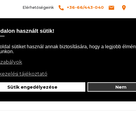
+36-66/443-040
Elérhetőségeink
ÓLUNK
SZOLGÁLTATÁSOK
TERMÉKEK
BLOG
KAPCSO
Kezdőlap
Ön itt van:
Impresszum